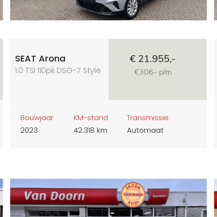
SEAT Arona
€ 21.955,-
1.0 TSI 110pk DSG-7 Style
€306- p/m
Bouwjaar
KM-stand
Transmissie
2023
42.318 km
Automaat