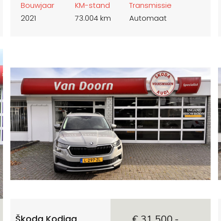
Bouwjaar
KM-stand
Transmissie
2021
73.004 km
Automaat
Škoda Kodiaq
€ 31.500,-