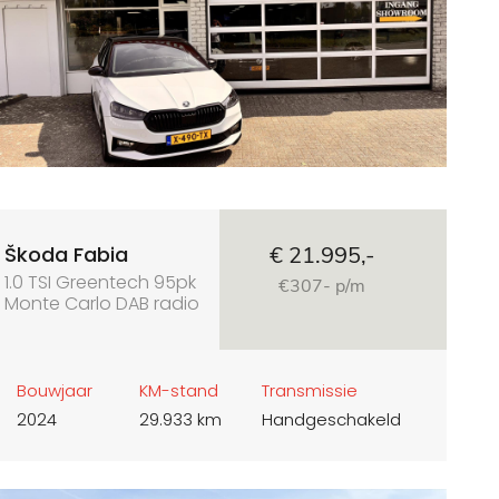
Škoda Fabia
€ 21.995,-
1.0 TSI Greentech 95pk
€307- p/m
Monte Carlo DAB radio
apple car play
Bouwjaar
KM-stand
Transmissie
2024
29.933 km
Handgeschakeld