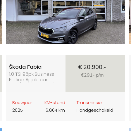
Škoda Fabia
€ 20.900,-
1.0 TSI 95pk Business
€291- p/m
Edition Apple car
play/android auto/
camera
Bouwjaar
KM-stand
Transmissie
2025
16.864 km
Handgeschakeld