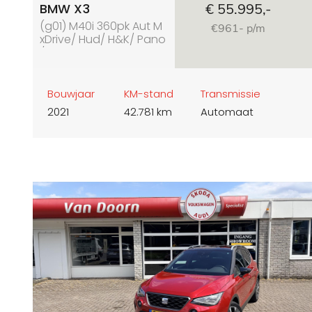
BMW X3
€ 55.995,-
(g01) M40i 360pk Aut M
€961- p/m
xDrive/ Hud/ H&K/ Pano
/360Cam
Bouwjaar
KM-stand
Transmissie
2021
42.781 km
Automaat