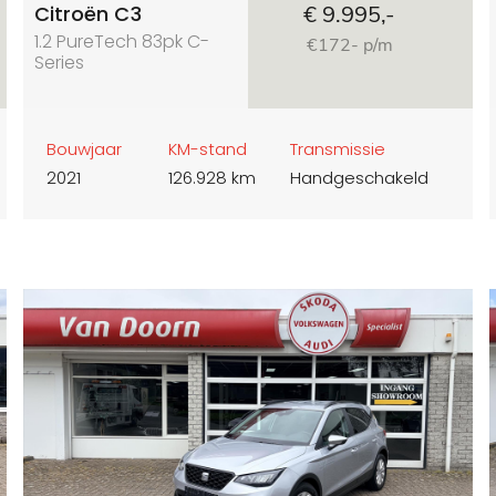
Citroën C3
€ 9.995,-
1.2 PureTech 83pk C-
€172- p/m
Series
Bouwjaar
KM-stand
Transmissie
2021
126.928 km
Handgeschakeld