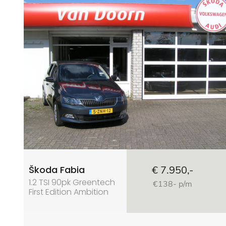
Škoda Fabia
€ 7.950,-
1.2 TSI 90pk Greentech
€138- p/m
First Edition Ambition