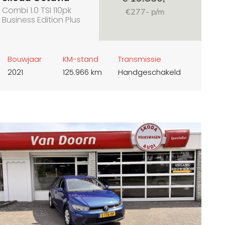
Combi 1.0 TSI 110pk
€277- p/m
Business Edition Plus
elek. achterklep virtueel
dashboard
Bouwjaar
KM-stand
Transmissie
2021
125.966 km
Handgeschakeld