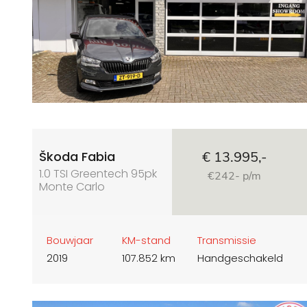
Škoda Fabia
€ 13.995,-
1.0 TSI Greentech 95pk
€242- p/m
Monte Carlo
Bouwjaar
KM-stand
Transmissie
2019
107.852 km
Handgeschakeld