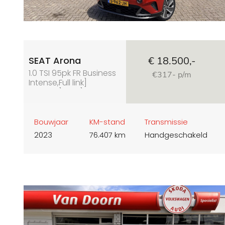
SEAT Arona
€ 18.500,-
1.0 TSI 95pk FR Business
€317- p/m
Intense,Full link]
carplay] pdc] camera
Bouwjaar
KM-stand
Transmissie
2023
76.407 km
Handgeschakeld