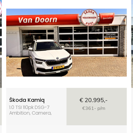
Škoda Kamiq
€ 20.995,-
1.0 TSI 110pk DSG-7
€361- p/m
Ambition, Camera,
Apple carplay ACC