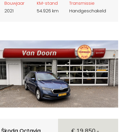
Bouwjaar
KM-stand
Transmissie
2021
54.926 km
Handgeschakeld
Škoda Octavia
€ 19.850,-