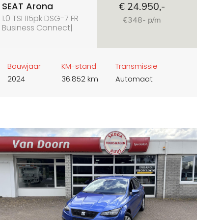
SEAT Arona
€ 24.950,-
1.0 TSI 115pk DSG-7 FR
€348- p/m
Business Connect|
apple carplay| full led
Bouwjaar
KM-stand
Transmissie
2024
36.852 km
Automaat