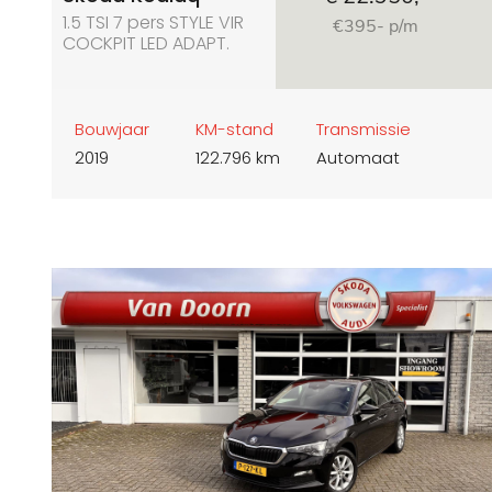
1.5 TSI 7 pers STYLE VIR
€395- p/m
COCKPIT LED ADAPT.
CRUISE PDC ECC LMV
ELEC. KLEP DAB+
Bouwjaar
KM-stand
Transmissie
2019
122.796 km
Automaat