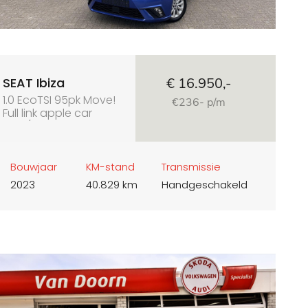
SEAT Ibiza
€ 16.950,-
1.0 EcoTSI 95pk Move!
€236- p/m
Full link apple car
play/android auto
Bouwjaar
KM-stand
Transmissie
2023
40.829 km
Handgeschakeld