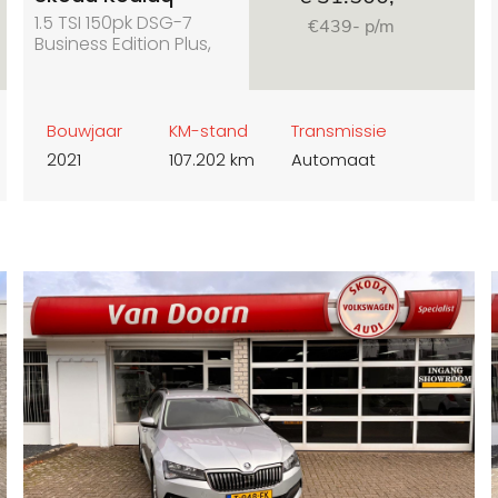
1.5 TSI 150pk DSG-7
€439- p/m
Business Edition Plus,
Facelift
Bouwjaar
KM-stand
Transmissie
2021
107.202 km
Automaat