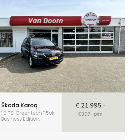
Škoda Karoq
€ 21.995,-
1.0 TSI Greentech 115pk
€307- p/m
Business Edition,
Smartlink, Apple
carplay/Android auto