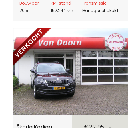
Bouwjaar
KM-stand
Transmissie
2015
152.244 km
Handgeschakeld
Škoda Kodiaq
€ 22.950,-