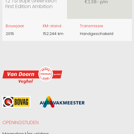
1.2 TSI 90pk Greentech
€138- p/m
First Edition Ambition
Bouwjaar
KM-stand
Transmissie
2015
152.244 km
Handgeschakeld
OPENINGSTIJDEN
Maandag t/m vrijdag: