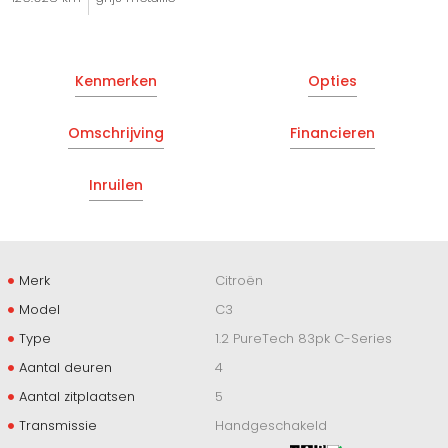
Kenmerken
Opties
Omschrijving
Financieren
Inruilen
Merk
Citroën
Model
C3
Type
1.2 PureTech 83pk C-Series
Aantal deuren
4
Aantal zitplaatsen
5
Transmissie
Handgeschakeld