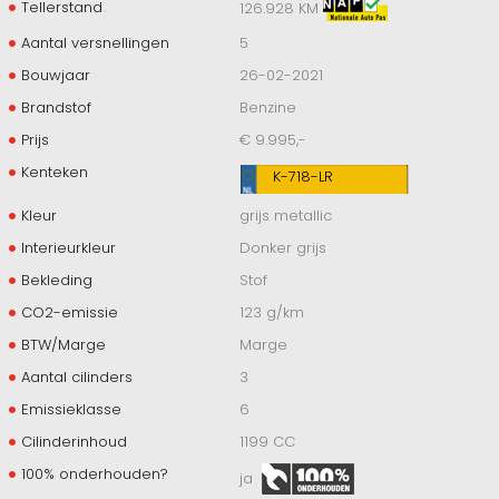
Tellerstand
126.928 KM
Aantal versnellingen
5
Bouwjaar
26-02-2021
Brandstof
Benzine
Prijs
€ 9.995,-
Kenteken
K-718-LR
Kleur
grijs metallic
Interieurkleur
Donker grijs
Bekleding
Stof
CO2-emissie
123 g/km
BTW/Marge
Marge
Aantal cilinders
3
Emissieklasse
6
Cilinderinhoud
1199 CC
100% onderhouden?
ja