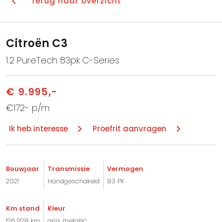
Terug naar overzicht
Citroën C3
1.2 PureTech 83pk C-Series
€ 9.995,-
€172- p/m
Ik heb interesse
Proefrit aanvragen
Bouwjaar
Transmissie
Vermogen
2021
Handgeschakeld
83 PK
Km stand
Kleur
126.928 km
grijs metallic