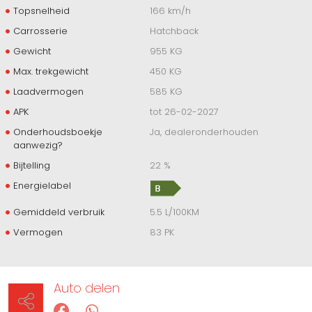
Topsnelheid
166 km/h
Carrosserie
Hatchback
Gewicht
955 KG
Max. trekgewicht
450 KG
Laadvermogen
585 KG
APK
tot 26-02-2027
Onderhoudsboekje
Ja, dealeronderhouden
aanwezig?
Bijtelling
22 %
Energielabel
Gemiddeld verbruik
5.5 L/100KM
Vermogen
83 PK
Auto delen